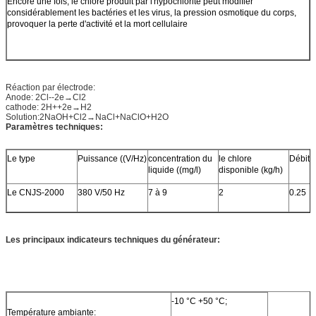
Encore une fois, le chlore produit par l'hypochlorite peut modifier
considérablement les bactéries et les virus, la pression osmotique du corps,
provoquer la perte d'activité et la mort cellulaire
Réaction par électrode:
Anode: 2Cl--2e→Cl2
cathode: 2H++2e→H2
Solution:2NaOH+Cl2→NaCl+NaClO+H2O
Paramètres techniques:
Le type
Puissance ((V/Hz)
concentration du
le chlore
Débit 
liquide ((mg/l)
disponible (kg/h)
Le CNJS-2000
380 V/50 Hz
7 à 9
2
0.25
Les principaux indicateurs techniques du générateur
:
-10 °C +50 °C;
Température ambiante: