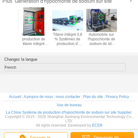
Génération d'hypochlorite de sodium sur site
Plus
mes de
Installation de
Titane intégré 0,8
Automobile sur
Générat
ction
production de
% Systèmes de
l'hypochlorite de
sodi
lorite de
titane intégré
production d'
sodium de site
hypochl
ium
8000 ppm d'
hypochlorite de
generator-CNJS-
d'électro
hypochlorite de
sodium 15 kg/h
5000
l'eau s
sodium 15 kg / h
Changez la langue
French
Accueil
|
A propos de nous
|
nous contacter
|
Plan du site
|
Privacy Policy
Vue de bureau
La Chine Système de production d'hypochlorite de sodium sur site Supplier.
Copyright © 2015 - 2026 Shanghai Jiashang Environmental Technology Co.,
LTD.
All rights reserved. Developed by
ECER
Envoyer le
Demande de