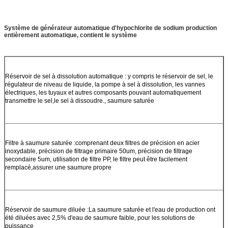
Système de générateur automatique d'hypochlorite de sodium production
entièrement automatique, contient le système
Réservoir de sel à dissolution automatique : y compris le réservoir de sel, le
régulateur de niveau de liquide, la pompe à sel à dissolution, les vannes
électriques, les tuyaux et autres composants pouvant automatiquement
transmettre le sel,le sel à dissoudre., saumure saturée
Filtre à saumure saturée :comprenant deux filtres de précision en acier
inoxydable, précision de filtrage primaire 50um, précision de filtrage
secondaire 5um, utilisation de filtre PP, le filtre peut être facilement
remplacé,assurer une saumure propre
Réservoir de saumure diluée :La saumure saturée et l'eau de production ont
été diluées avec 2,5% d'eau de saumure faible, pour les solutions de
puissance