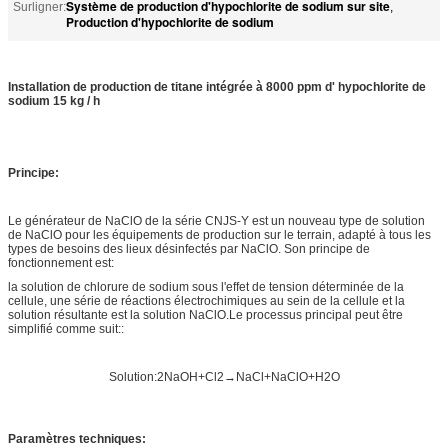
Système de production d'hypochlorite de sodium sur site
Surligner:
,
Production d'hypochlorite de sodium
Installation de production de titane intégrée à 8000 ppm d' hypochlorite de
sodium 15 kg / h
Principe:
Le générateur de NaClO de la série CNJS-Y est un nouveau type de solution
de NaClO pour les équipements de production sur le terrain, adapté à tous les
types de besoins des lieux désinfectés par NaClO. Son principe de
fonctionnement est:
la solution de chlorure de sodium sous l'effet de tension déterminée de la
cellule, une série de réactions électrochimiques au sein de la cellule et la
solution résultante est la solution NaClO.Le processus principal peut être
simplifié comme suit::
Solution:2NaOH+Cl2→NaCl+NaClO+H2O
Paramètres techniques: