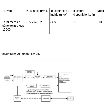
Le type
Puissance ((V/Hz)
concentration du
le chlore
Débit 
liquide ((mg/l)
disponible (kg/h)
Le numéro de
380 V/50 Hz
7 à 9
15
1.88
série de la CNJS-
15000
Graphique du flux de travail: