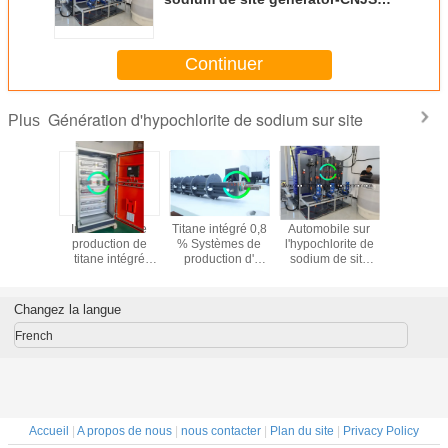
5000
Continuer
Génération d'hypochlorite de sodium sur site
Plus
mes de
Installation de
Titane intégré 0,8
Automobile sur
Générat
ction
production de
% Systèmes de
l'hypochlorite de
sodi
lorite de
titane intégré
production d'
sodium de site
hypochl
ium
8000 ppm d'
hypochlorite de
generator-CNJS-
d'électro
hypochlorite de
sodium 15 kg/h
5000
l'eau s
sodium 15 kg / h
Changez la langue
French
Accueil
|
A propos de nous
|
nous contacter
|
Plan du site
|
Privacy Policy