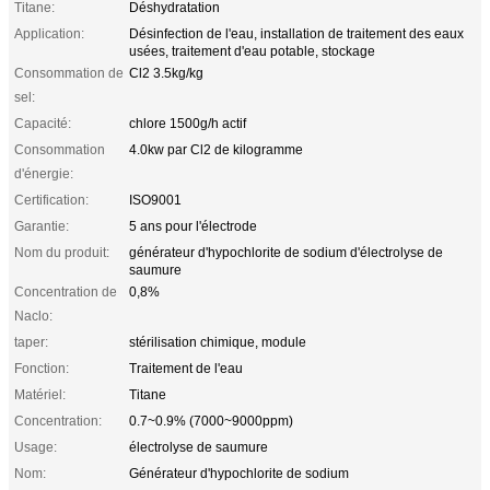
Titane:
Déshydratation
Application:
Désinfection de l'eau, installation de traitement des eaux
usées, traitement d'eau potable, stockage
Consommation de
Cl2 3.5kg/kg
sel:
Capacité:
chlore 1500g/h actif
Consommation
4.0kw par Cl2 de kilogramme
d'énergie:
Certification:
ISO9001
Garantie:
5 ans pour l'électrode
Nom du produit:
générateur d'hypochlorite de sodium d'électrolyse de
saumure
Concentration de
0,8%
Naclo:
taper:
stérilisation chimique, module
Fonction:
Traitement de l'eau
Matériel:
Titane
Concentration:
0.7~0.9% (7000~9000ppm)
Usage:
électrolyse de saumure
Nom:
Générateur d'hypochlorite de sodium