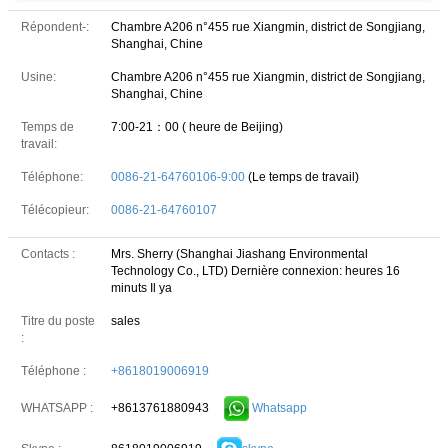
Répondent-:
Chambre A206 n°455 rue Xiangmin, district de Songjiang,
Shanghai, Chine
Usine:
Chambre A206 n°455 rue Xiangmin, district de Songjiang,
Shanghai, Chine
Temps de
7:00-21：00 ( heure de Beijing)
travail:
Téléphone:
0086-21-64760106-9:00
(Le temps de travail)
Télécopieur:
0086-21-64760107
Contacts :
Mrs. Sherry (Shanghai Jiashang Environmental
Technology Co., LTD)
Dernière connexion: heures 16
minuts Il ya
Titre du poste
sales
:
Téléphone :
+8618019006919
+8613761880943
Whatsapp
WHATSAPP :