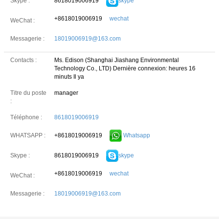
8618019006919
skype
Skype :
+8618019006919
wechat
WeChat :
Messagerie :
18019006919@163.com
Contacts :
Ms. Edison (Shanghai Jiashang Environmental
Technology Co., LTD)
Dernière connexion: heures 16
minuts Il ya
Titre du poste
manager
:
Téléphone :
8618019006919
+8618019006919
Whatsapp
WHATSAPP :
8618019006919
skype
Skype :
+8618019006919
wechat
WeChat :
Messagerie :
18019006919@163.com