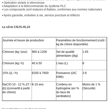
• Opération simple à silencieuse
• Adaptation à la télécommande du système PLC
• Les composants sont matures et fiables, conformes aux normes nationales
• Après garantie, entretien à vie, service ponctuel et réfléchi
La série CNJS-HL10
Journée et heure de production
Paramètres de fonctionnement (coût /
kg de chlore disponible)
Chlorure (kg / jour)
960 à 1200
Sel de qualité
1.65
alimentaire ((kg)
Chlorure (kg / h)
40 à 50
L'eau (L)
8
15% ((L / h)
6200 à 7600
Puissance ((AC
3.9
KWh)
NaClO 10 - 12 % ((T /
8-10 ans
Contenu en
Moins de 1 %
d)) ((convertit à partir
hydrogène (en %
(Sécurité)
de chlore)
du taux de
ventilation)