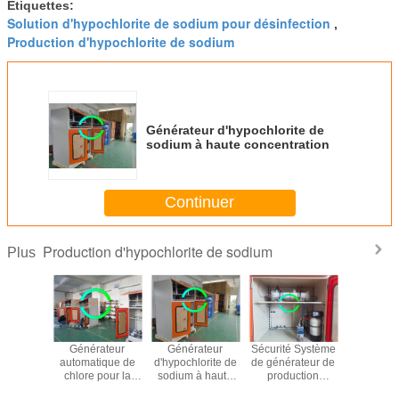
Étiquettes:
Solution d'hypochlorite de sodium pour désinfection
,
Production d'hypochlorite de sodium
Générateur d'hypochlorite de
sodium à haute concentration
Continuer
Production d'hypochlorite de sodium
Plus
ction
Générateur
Générateur
Sécurité Système
Producti
lorite de
automatique de
d'hypochlorite de
de générateur de
hypochlor
m par
chlore pour la
sodium à haute
production
sodi
lyse non
production
concentration
d'hypochlorite de
électroch