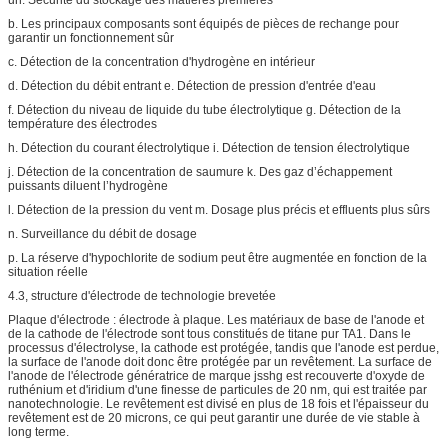
un. Sécurité du stockage des matières premières
b. Les principaux composants sont équipés de pièces de rechange pour
garantir un fonctionnement sûr
c. Détection de la concentration d'hydrogène en intérieur
d. Détection du débit entrant e. Détection de pression d'entrée d'eau
f. Détection du niveau de liquide du tube électrolytique g. Détection de la
température des électrodes
h. Détection du courant électrolytique i. Détection de tension électrolytique
j. Détection de la concentration de saumure k. Des gaz d’échappement
puissants diluent l’hydrogène
l. Détection de la pression du vent m. Dosage plus précis et effluents plus sûrs
n. Surveillance du débit de dosage
p. La réserve d'hypochlorite de sodium peut être augmentée en fonction de la
situation réelle
4.3, structure d'électrode de technologie brevetée
Plaque d'électrode : électrode à plaque. Les matériaux de base de l'anode et
de la cathode de l'électrode sont tous constitués de titane pur TA1. Dans le
processus d'électrolyse, la cathode est protégée, tandis que l'anode est perdue,
la surface de l'anode doit donc être protégée par un revêtement. La surface de
l'anode de l'électrode génératrice de marque jsshg est recouverte d'oxyde de
ruthénium et d'iridium d'une finesse de particules de 20 nm, qui est traitée par
nanotechnologie. Le revêtement est divisé en plus de 18 fois et l'épaisseur du
revêtement est de 20 microns, ce qui peut garantir une durée de vie stable à
long terme.