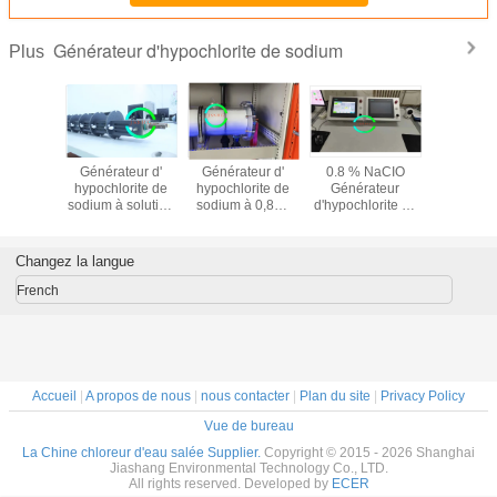
Générateur d'hypochlorite de sodium
Plus
ateur
Générateur d'
Générateur d'
0.8 % NaCIO
Générateu
lorite de
hypochlorite de
hypochlorite de
Générateur
kg d'hypoc
um de
sodium à solution
sodium à 0,8%,
d'hypochlorite de
de sodiu
e pour
NaClO de type
hypochlorite de
sodium divisé
désinfect
ectant
fractionné 2 kg / h
sodium dans l'
avec longue
installa
eau potable 10 kg
durée de vie
aquati
Changez la langue
French
Accueil
|
A propos de nous
|
nous contacter
|
Plan du site
|
Privacy Policy
Vue de bureau
La Chine chloreur d'eau salée Supplier.
Copyright © 2015 - 2026 Shanghai
Jiashang Environmental Technology Co., LTD.
All rights reserved. Developed by
ECER