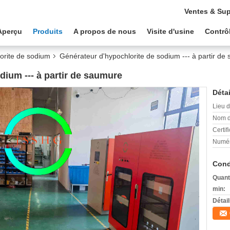
Ventes & Sup
Aperçu
Produits
A propos de nous
Visite d'usine
Contrôl
orite de sodium
Générateur d'hypochlorite de sodium --- à partir de
dium --- à partir de saumure
Détai
Lieu d
Nom d
Certifi
Numér
Cond
Quant
min:
Détai