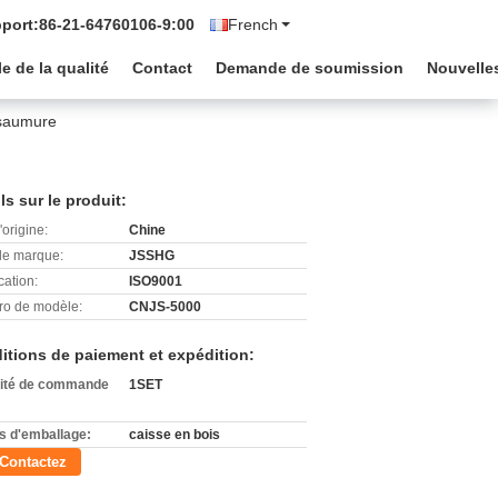
port:
86-21-64760106-9:00
French
e de la qualité
Contact
Demande de soumission
Nouvelles
 saumure
ls sur le produit:
'origine:
Chine
e marque:
JSSHG
cation:
ISO9001
o de modèle:
CNJS-5000
itions de paiement et expédition:
ité de commande
1SET
ls d'emballage:
caisse en bois
Contactez