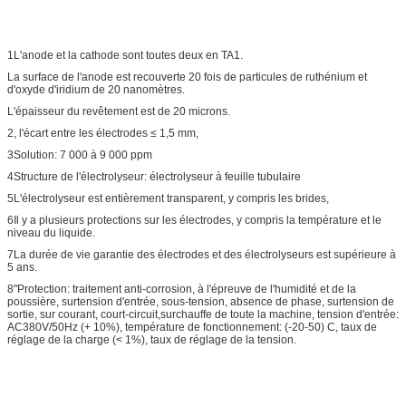
1L'anode et la cathode sont toutes deux en TA1.
La surface de l'anode est recouverte 20 fois de particules de ruthénium et
d'oxyde d'iridium de 20 nanomètres.
L'épaisseur du revêtement est de 20 microns.
2, l'écart entre les électrodes ≤ 1,5 mm,
3Solution: 7 000 à 9 000 ppm
4Structure de l'électrolyseur: électrolyseur à feuille tubulaire
5L'électrolyseur est entièrement transparent, y compris les brides,
6Il y a plusieurs protections sur les électrodes, y compris la température et le
niveau du liquide.
7La durée de vie garantie des électrodes et des électrolyseurs est supérieure à
5 ans.
8"Protection: traitement anti-corrosion, à l'épreuve de l'humidité et de la
poussière, surtension d'entrée, sous-tension, absence de phase, surtension de
sortie, sur courant, court-circuit,surchauffe de toute la machine, tension d'entrée:
AC380V/50Hz (+ 10%), température de fonctionnement: (-20-50) C, taux de
réglage de la charge (< 1%), taux de réglage de la tension.