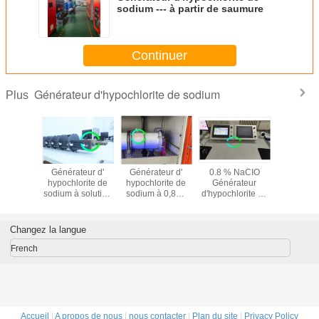
sodium --- à partir de saumure
Continuer
Générateur d'hypochlorite de sodium
Plus
ateur
Générateur d'
Générateur d'
0.8 % NaCIO
Générateu
lorite de
hypochlorite de
hypochlorite de
Générateur
kg d'hypoc
um de
sodium à solution
sodium à 0,8%,
d'hypochlorite de
de sodiu
e pour
NaClO de type
hypochlorite de
sodium divisé
désinfect
ectant
fractionné 2 kg / h
sodium dans l'
avec longue
installa
eau potable 10 kg
durée de vie
aquati
Changez la langue
French
Accueil
|
A propos de nous
|
nous contacter
|
Plan du site
|
Privacy Policy