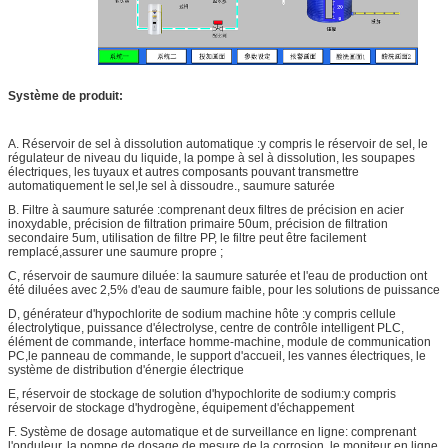
Système de produit:
A. Réservoir de sel à dissolution automatique :y compris le réservoir de sel, le
régulateur de niveau du liquide, la pompe à sel à dissolution, les soupapes
électriques, les tuyaux et autres composants pouvant transmettre
automatiquement le sel,le sel à dissoudre., saumure saturée
B. Filtre à saumure saturée :comprenant deux filtres de précision en acier
inoxydable, précision de filtration primaire 50um, précision de filtration
secondaire 5um, utilisation de filtre PP, le filtre peut être facilement
remplacé,assurer une saumure propre ;
C, réservoir de saumure diluée: la saumure saturée et l'eau de production ont
été diluées avec 2,5% d'eau de saumure faible, pour les solutions de puissance
D, générateur d'hypochlorite de sodium machine hôte :y compris cellule
électrolytique, puissance d'électrolyse, centre de contrôle intelligent PLC,
élément de commande, interface homme-machine, module de communication
PC,le panneau de commande, le support d'accueil, les vannes électriques, le
système de distribution d'énergie électrique
E, réservoir de stockage de solution d'hypochlorite de sodium:y compris
réservoir de stockage d'hydrogène, équipement d'échappement
F. Système de dosage automatique et de surveillance en ligne: comprenant
l'onduleur, la pompe de dosage de mesure de la corrosion, le moniteur en ligne