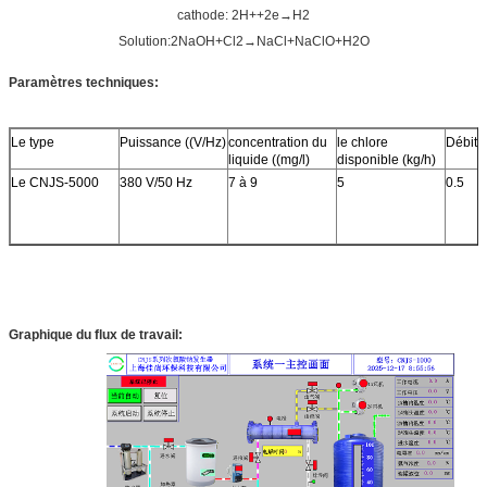
cathode: 2H++2e→H2
Solution:2NaOH+Cl2→NaCl+NaClO+H2O
Paramètres techniques:
Le type
Puissance ((V/Hz)
concentration du
le chlore
Débit 
liquide ((mg/l)
disponible (kg/h)
Le CNJS-5000
380 V/50 Hz
7 à 9
5
0.5
Graphique du flux de travail: