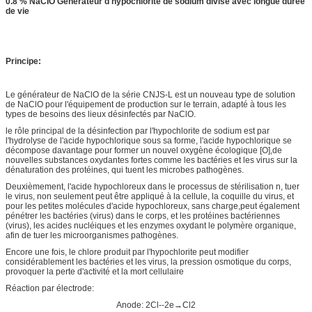
0.8 % NaCIO Générateur d'hypochlorite de sodium divisé avec longue durée
de vie
Principe:
Le générateur de NaClO de la série CNJS-L est un nouveau type de solution
de NaClO pour l'équipement de production sur le terrain, adapté à tous les
types de besoins des lieux désinfectés par NaClO.
le rôle principal de la désinfection par l'hypochlorite de sodium est par
l'hydrolyse de l'acide hypochlorique sous sa forme, l'acide hypochlorique se
décompose davantage pour former un nouvel oxygène écologique [O],de
nouvelles substances oxydantes fortes comme les bactéries et les virus sur la
dénaturation des protéines, qui tuent les microbes pathogènes.
Deuxièmement, l'acide hypochloreux dans le processus de stérilisation n, tuer
le virus, non seulement peut être appliqué à la cellule, la coquille du virus, et
pour les petites molécules d'acide hypochloreux, sans charge,peut également
pénétrer les bactéries (virus) dans le corps, et les protéines bactériennes
(virus), les acides nucléiques et les enzymes oxydant le polymère organique,
afin de tuer les microorganismes pathogènes.
Encore une fois, le chlore produit par l'hypochlorite peut modifier
considérablement les bactéries et les virus, la pression osmotique du corps,
provoquer la perte d'activité et la mort cellulaire
Réaction par électrode:
Anode: 2Cl--2e→Cl2