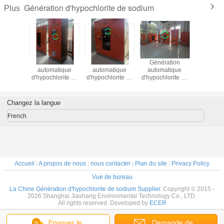
Génération d'hypochlorite de sodium
Plus
ation
Génération
Génération
Génération
Fabrica
atique
automatique
automatique
automatique
générat
lorite de
d'hypochlorite de
d'hypochlorite de
d'hypochlorite de
automat
pour le
sodium
sodium
sodium
d'hypochlo
ent des
sodi
ux
Changez la langue
French
Accueil
|
A propos de nous
|
nous contacter
|
Plan du site
|
Privacy Policy
Vue de bureau
La Chine Génération d'hypochlorite de sodium Supplier.
Copyright © 2015 -
2026 Shanghai Jiashang Environmental Technology Co., LTD.
All rights reserved. Developed by
ECER
Envoyer le
Demande de