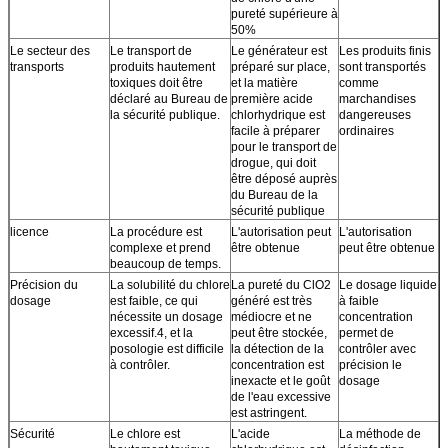
pureté supérieure à
50%
Le secteur des
Le transport de
Le générateur est
Les produits finis
transports
produits hautement
préparé sur place,
sont transportés
toxiques doit être
et la matière
comme
déclaré au Bureau de
première acide
marchandises
la sécurité publique.
chlorhydrique est
dangereuses
facile à préparer
ordinaires
pour le transport de
drogue, qui doit
être déposé auprès
du Bureau de la
sécurité publique
licence
La procédure est
L'autorisation peut
L'autorisation
complexe et prend
être obtenue
peut être obtenue
beaucoup de temps.
Précision du
La solubilité du chlore
La pureté du ClO2
Le dosage liquide
dosage
est faible, ce qui
généré est très
à faible
nécessite un dosage
médiocre et ne
concentration
excessif.4, et la
peut être stockée,
permet de
posologie est difficile
la détection de la
contrôler avec
à contrôler.
concentration est
précision le
inexacte et le goût
dosage
de l'eau excessive
est astringent.
Sécurité
Le chlore est
L'acide
La méthode de