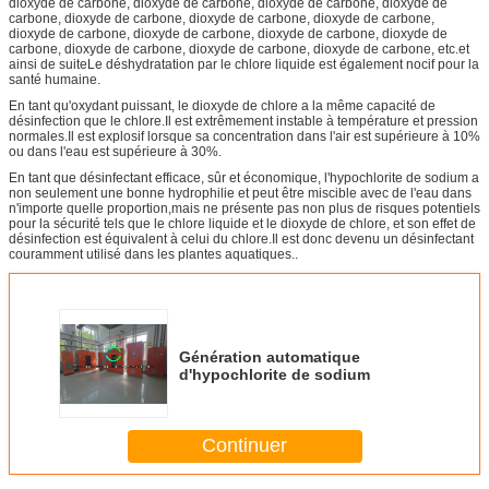
dioxyde de carbone, dioxyde de carbone, dioxyde de carbone, dioxyde de
carbone, dioxyde de carbone, dioxyde de carbone, dioxyde de carbone,
dioxyde de carbone, dioxyde de carbone, dioxyde de carbone, dioxyde de
carbone, dioxyde de carbone, dioxyde de carbone, dioxyde de carbone, etc.et
ainsi de suiteLe déshydratation par le chlore liquide est également nocif pour la
santé humaine.
En tant qu'oxydant puissant, le dioxyde de chlore a la même capacité de
désinfection que le chlore.Il est extrêmement instable à température et pression
normales.Il est explosif lorsque sa concentration dans l'air est supérieure à 10%
ou dans l'eau est supérieure à 30%.
En tant que désinfectant efficace, sûr et économique, l'hypochlorite de sodium a
non seulement une bonne hydrophilie et peut être miscible avec de l'eau dans
n'importe quelle proportion,mais ne présente pas non plus de risques potentiels
pour la sécurité tels que le chlore liquide et le dioxyde de chlore, et son effet de
désinfection est équivalent à celui du chlore.Il est donc devenu un désinfectant
couramment utilisé dans les plantes aquatiques..
Génération automatique
d'hypochlorite de sodium
Continuer