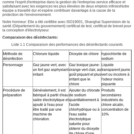
comme l'esprit d'entreprise dans la gestion de l'entreprise.service efficace et
satisfaisant avec les exigences les plus élevées de deux emplois infiniesNotre
équipe a travaillé dur et espère contribuer davantage à la cause de la
protection de l'environnement.
Notre honneur: Elle a été certifiée avec ISO19001, Shanghai Supervision de la
santé (Département du gouvernement) certificat de test, certificat de brevet pour
la conception d'électrolyseur.
Comparaison des désinfectants:
Liste 1.1 Comparaison des performances des désinfectants courants
Méthode de
Chlorure liquide
Dioxyde de chlore
hypochlorite de
désinfection
sodium
Personnage
Gaz jaune vert, avec
Gaz toxique jaune-
Liquide
un fort gaz asphyxiant
orange vert clair, au
transparent jaune
irritant
goût piquant et plus
vert ou incolore à
irritant que le
l'odeur moins
chlore
piquante
Procédure de
Généralement, il est
Ajouter du chlorate
Produits
préparation
fabriqué à partir d'eau
de sodium
secondaires
salée électrolytique et
quantitativement à
industriels du
ajouté à l'eau pour
l'acide
chlore alcalin,
être traité par une
chlorhydrique ou à
concentration de
machine de
l'eau salée
10%
chloration.
électrolytique
saturée pour
obtenir du dioxyde
de chlore d'une