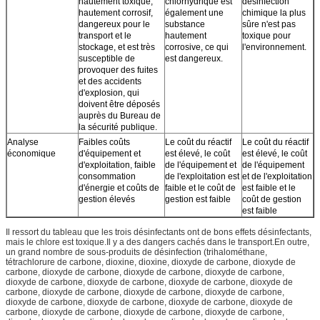
hautement toxique,
chlorhydrique est
désinfection
hautement corrosif,
également une
chimique la plus
dangereux pour le
substance
sûre n'est pas
transport et le
hautement
toxique pour
stockage, et est très
corrosive, ce qui
l'environnement.
susceptible de
est dangereux.
provoquer des fuites
et des accidents
d'explosion, qui
doivent être déposés
auprès du Bureau de
la sécurité publique.
Analyse
Faibles coûts
Le coût du réactif
Le coût du réactif
économique
d'équipement et
est élevé, le coût
est élevé, le coût
d'exploitation, faible
de l'équipement et
de l'équipement
consommation
de l'exploitation est
et de l'exploitation
d'énergie et coûts de
faible et le coût de
est faible et le
gestion élevés
gestion est faible
coût de gestion
est faible
Il ressort du tableau que les trois désinfectants ont de bons effets désinfectants,
mais le chlore est toxique.Il y a des dangers cachés dans le transport.En outre,
un grand nombre de sous-produits de désinfection (trihalométhane,
tétrachlorure de carbone, dioxine, dioxine, dioxyde de carbone, dioxyde de
carbone, dioxyde de carbone, dioxyde de carbone, dioxyde de carbone,
dioxyde de carbone, dioxyde de carbone, dioxyde de carbone, dioxyde de
carbone, dioxyde de carbone, dioxyde de carbone, dioxyde de carbone,
dioxyde de carbone, dioxyde de carbone, dioxyde de carbone, dioxyde de
carbone, dioxyde de carbone, dioxyde de carbone, dioxyde de carbone,