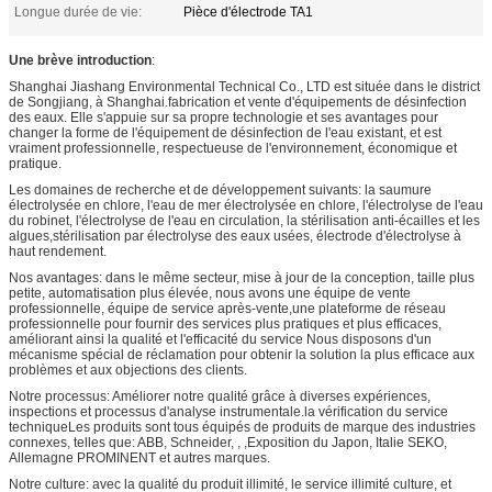
Longue durée de vie:
Pièce d'électrode TA1
Une brève introduction
:
Shanghai Jiashang Environmental Technical Co., LTD est située dans le district
de Songjiang, à Shanghai.fabrication et vente d'équipements de désinfection
des eaux. Elle s'appuie sur sa propre technologie et ses avantages pour
changer la forme de l'équipement de désinfection de l'eau existant, et est
vraiment professionnelle, respectueuse de l'environnement, économique et
pratique.
Les domaines de recherche et de développement suivants: la saumure
électrolysée en chlore, l'eau de mer électrolysée en chlore, l'électrolyse de l'eau
du robinet, l'électrolyse de l'eau en circulation, la stérilisation anti-écailles et les
algues,stérilisation par électrolyse des eaux usées, électrode d'électrolyse à
haut rendement.
Nos avantages: dans le même secteur, mise à jour de la conception, taille plus
petite, automatisation plus élevée, nous avons une équipe de vente
professionnelle, équipe de service après-vente,une plateforme de réseau
professionnelle pour fournir des services plus pratiques et plus efficaces,
améliorant ainsi la qualité et l'efficacité du service Nous disposons d'un
mécanisme spécial de réclamation pour obtenir la solution la plus efficace aux
problèmes et aux objections des clients.
Notre processus: Améliorer notre qualité grâce à diverses expériences,
inspections et processus d'analyse instrumentale.la vérification du service
techniqueLes produits sont tous équipés de produits de marque des industries
connexes, telles que: ABB, Schneider, , ,Exposition du Japon, Italie SEKO,
Allemagne PROMINENT et autres marques.
Notre culture: avec la qualité du produit illimité, le service illimité culture, et